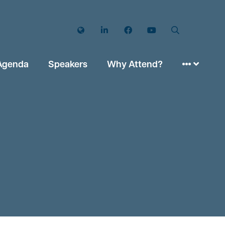
Twitter
LinkedIn
Facebook
YouTube
Search
Agenda
Speakers
Why Attend?