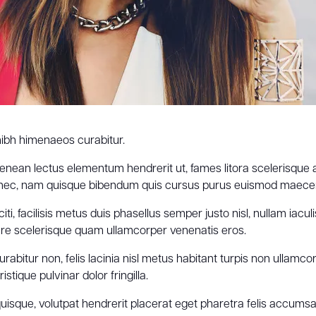
nibh himenaeos curabitur.
enean lectus elementum hendrerit ut, fames litora scelerisque 
donec, nam quisque bibendum quis cursus purus euismod maece
i, facilisis metus duis phasellus semper justo nisl, nullam iacul
are scelerisque quam ullamcorper venenatis eros.
rabitur non, felis lacinia nisl metus habitant turpis non ullamcor
ique pulvinar dolor fringilla.
uisque, volutpat hendrerit placerat eget pharetra felis accum