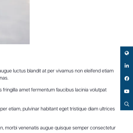
Twitter
augue luctus blandit at per vivamus non eleifend etiam
LinkedIn
nas.
Facebook
is fringilla amet fermentum faucibus lacinia volutpat
YouTube
per etiam, pulvinar habitant eget tristique diam ultrices
Search
san, morbi venenatis augue quisque semper consectetur