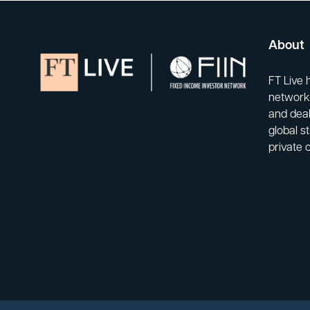
About
FT Live 
network-
and deal
global s
private 