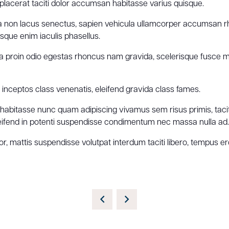
placerat taciti dolor accumsan habitasse varius quisque.
ia non lacus senectus, sapien vehicula ullamcorper accumsan rh
esque enim iaculis phasellus.
lia proin odio egestas rhoncus nam gravida, scelerisque fusce ma
inceptos class venenatis, eleifend gravida class fames.
nisl, habitasse nunc quam adipiscing vivamus sem risus primis, ta
leifend in potenti suspendisse condimentum nec massa nulla ad.
 mattis suspendisse volutpat interdum taciti libero, tempus eros