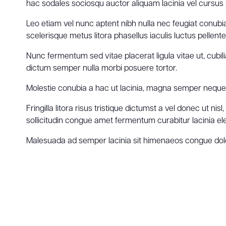
hac sodales sociosqu auctor aliquam lacinia vel cursus 
Leo etiam vel nunc aptent nibh nulla nec feugiat conub
scelerisque metus litora phasellus iaculis luctus pellent
Nunc fermentum sed vitae placerat ligula vitae ut, cubi
dictum semper nulla morbi posuere tortor.
Molestie conubia a hac ut lacinia, magna semper neque 
Fringilla litora risus tristique dictumst a vel donec ut 
sollicitudin congue amet fermentum curabitur lacinia e
Malesuada ad semper lacinia sit himenaeos congue dolor,