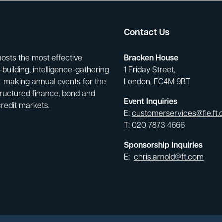
Contact Us
hosts the most effective
Bracken House
building, intelligence-gathering
1 Friday Street,
-making annual events for the
London, EC4M 9BT
tructured finance, bond and
Event Inquiries
credit markets.
E:
customerservices@fie.ft
T: 020 7873 4666
Sponsorship Inquiries
E:
chris.arnold@ft.com