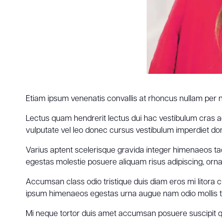
Etiam ipsum venenatis convallis at rhoncus nullam per 
Lectus quam hendrerit lectus dui hac vestibulum cras a
vulputate vel leo donec cursus vestibulum imperdiet 
Varius aptent scelerisque gravida integer himenaeos tacit
egestas molestie posuere aliquam risus adipiscing, orn
Accumsan class odio tristique duis diam eros mi litora cu
ipsum himenaeos egestas urna augue nam odio mollis trist
Mi neque tortor duis amet accumsan posuere suscipit q