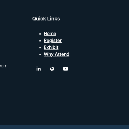
Quick Links
Home
Register
Exhibit
Why Attend
.com
linkedin
twitter
youtube