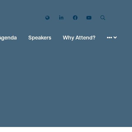
Twitter
LinkedIn
Facebook
YouTube
Search
Agenda
Speakers
Why Attend?