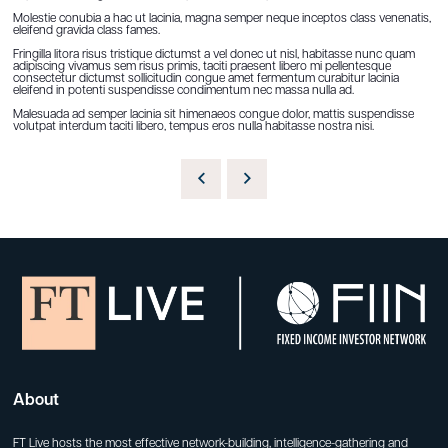
Molestie conubia a hac ut lacinia, magna semper neque inceptos class venenatis,
eleifend gravida class fames.
Fringilla litora risus tristique dictumst a vel donec ut nisl, habitasse nunc quam
adipiscing vivamus sem risus primis, taciti praesent libero mi pellentesque
consectetur dictumst sollicitudin congue amet fermentum curabitur lacinia
eleifend in potenti suspendisse condimentum nec massa nulla ad.
Malesuada ad semper lacinia sit himenaeos congue dolor, mattis suspendisse
volutpat interdum taciti libero, tempus eros nulla habitasse nostra nisi.
About
FT Live hosts the most effective network-building, intelligence-gathering and