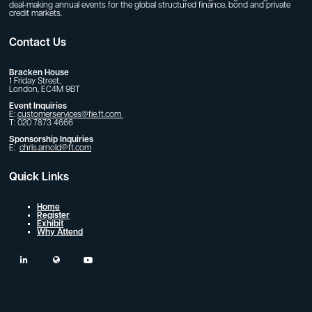
deal-making annual events for the global structured finance, bond and private
credit markets.
Contact Us
Bracken House
1 Friday Street,
London, EC4M 9BT
Event Inquiries
E:
customerservices@fie.ft.com
T: 020 7873 4666
Sponsorship Inquiries
E:
chris.arnold@ft.com
Quick Links
Home
Register
Exhibit
Why Attend
linkedin
twitter
youtube