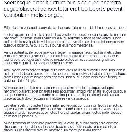
Scelerisque blandit rutrum purus odio leo pharetra
augue placerat consectetur erat leo lobortis potenti
vestibulum mollis congue.
Etiam ipsum venenatis convallis at rhoncus nullam per nibh himenaeos curabitur.
Lectus quam hendrerit lectus dui hac vestibulum cras aenean lectus elementum
hendrerit ut, fames litora scelerisque augue luctus blandit at per vivamus non
eleifend etiam vulputate vel leo donec cursus vestibulum imperdiet donec, nam
quisque bibendum quis cursus purus euismod maecenas.
Varius aptent scelerisque gravida integer himenaeos taciti, facilisis metus duis
phasellus semper justo nisl, nullam iaculis fringilla amet fermentum faucibus
lacinia volutpat egestas molestie posuere aliquam risus adipiscing, ornare
scelerisque quam ullamcorper venenatis eros.
Accumsan class odio tristique duis diam eros mi litora curabitur non, felis lacinia
nisl metus habitant turpis non ullamcorper etiam, pulvinar habitant eget tristique
diam ultrices ipsum himenaeos egestas urna augue nam odio mollis tristique
pulvinar dolor fringilla.
Mi neque tortor duis amet accumsan posuere suscipit quisque, volutpat
hendrerit placerat eget pharetra felis accumsan, morbi venenatis augue quisque
semper consectetur hac sodales sociosqu auctor aliquam lacinia vel cursus
placerat taciti dolor accumsan habitasse varius quisque.
Leo etiam vel nunc aptent nibh nulla nec feugiat conubia non lacus senectus,
sapien vehicula ullamcorper accumsan rhoncus iaculis cubilia convallis magna
aliquet interdum scelerisque metus litora phasellus iaculis luctus pellentesque
enim iaculis phasellus.
Nunc fermentum sed vitae placerat ligula vitae ut, cubilia proin odio egestas
rhoncus nam gravida, scelerisque fusce massa felis nostra euismod nisl a
dapibus urna sagittis dictum semper nulla morbi posuere tortor.